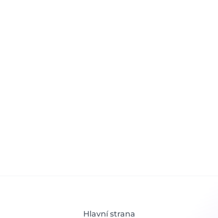
Sjednat schůzku
info@fin2u.cz
+420 728 426 496
Hlavní strana